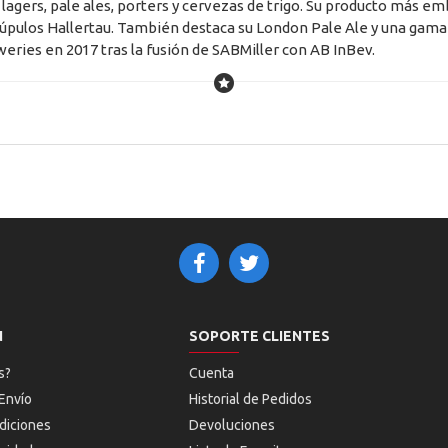
 lagers, pale ales, porters y cervezas de trigo. Su producto más 
 lúpulos Hallertau. También destaca su London Pale Ale y una gam
eries en 2017 tras la fusión de SABMiller con AB InBev.
N
SOPORTE CLIENTES
s?
Cuenta
Envío
Historial de Pedidos
diciones
Devoluciones