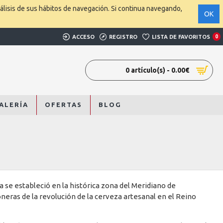
álisis de sus hábitos de navegación. Si continua navegando,
OK
ACCESO
REGISTRO
LISTA DE FAVORITOS
0
0 artículo(s) - 0.00€
ALERÍA
OFERTAS
BLOG
se estableció en la histórica zona del Meridiano de
ras de la revolución de la cerveza artesanal en el Reino