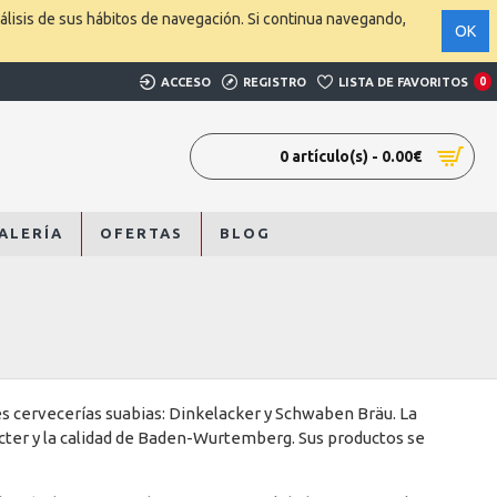
álisis de sus hábitos de navegación. Si continua navegando,
OK
ACCESO
REGISTRO
LISTA DE FAVORITOS
0
0 artículo(s) - 0.00€
ALERÍA
OFERTAS
BLOG
es cervecerías suabias: Dinkelacker y Schwaben Bräu. La
ácter y la calidad de Baden-Wurtemberg. Sus productos se