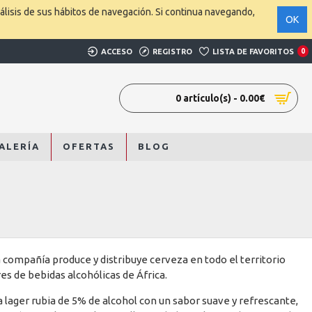
álisis de sus hábitos de navegación. Si continua navegando,
OK
ACCESO
REGISTRO
LISTA DE FAVORITOS
0
0 artículo(s) - 0.00€
ALERÍA
OFERTAS
BLOG
a compañía produce y distribuye cerveza en todo el territorio
es de bebidas alcohólicas de África.
 lager rubia de 5% de alcohol con un sabor suave y refrescante,