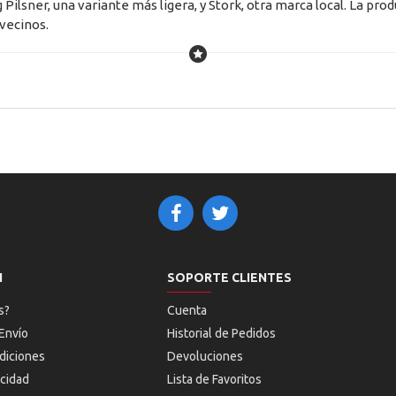
ilsner, una variante más ligera, y Stork, otra marca local. La pro
 vecinos.
N
SOPORTE CLIENTES
s?
Cuenta
Envío
Historial de Pedidos
diciones
Devoluciones
acidad
Lista de Favoritos