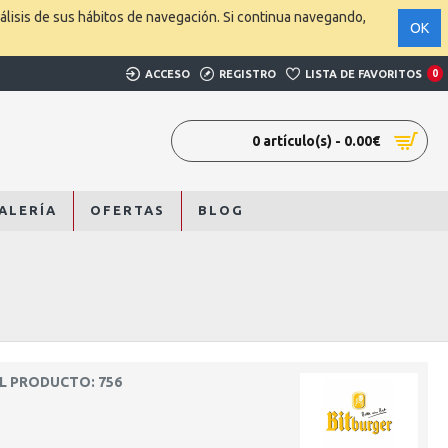
álisis de sus hábitos de navegación. Si continua navegando,
OK
ACCESO
REGISTRO
LISTA DE FAVORITOS
0
0 artículo(s) - 0.00€
ALERÍA
OFERTAS
BLOG
L PRODUCTO: 756