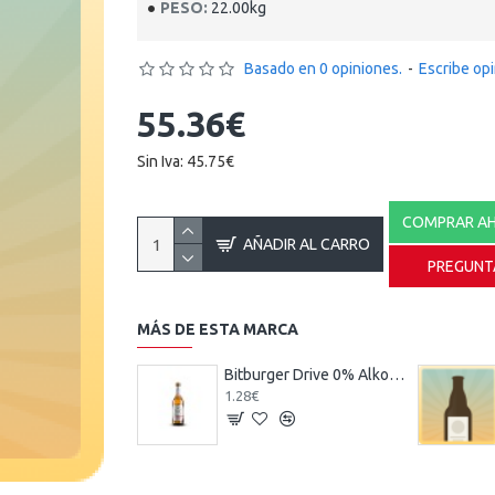
PESO:
22.00kg
Basado en 0 opiniones.
-
Escribe op
55.36€
Sin Iva: 45.75€
COMPRAR A
AÑADIR AL CARRO
PREGUNT
MÁS DE ESTA MARCA
Bitburger Drive 0% Alkoholfrei - Cerveza Alemana Sin Alcohol 33 cl.
1.28€