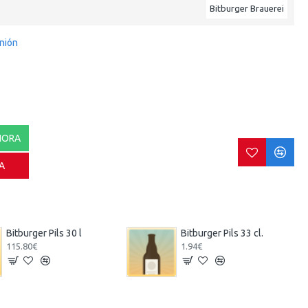
Bitburger Brauerei
inión
HORA
A
Bitburger Pils 30 l
Bitburger Pils 33 cl.
115.80€
1.94€