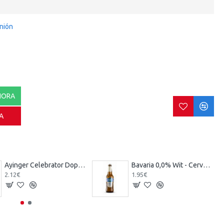
inión
HORA
A
Ayinger Celebrator Doppelbock - Cerveza Alemana Doppelbock Tostada 33 cl.
Bavaria 0,0% Wit - Cerveza Holandesa Trigo Sin Alcohol 30 cl.
2.12€
1.95€