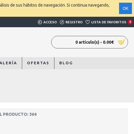
álisis de sus hábitos de navegación. Si continua navegando,
OK
ACCESO
REGISTRO
LISTA DE FAVORITOS
0
0 artículo(s) - 0.00€
ALERÍA
OFERTAS
BLOG
L PRODUCTO: 364