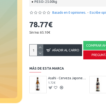
PESO:
25.00kg
Basado en 0 opiniones.
-
Escribe op
78.77€
Sin Iva: 65.10€
COMPRAR A
AÑADIR AL CARRO
PREGUNT
MÁS DE ESTA MARCA
Asahi - Cerveza Japonesa Pilsner 33 cl.
1.72€