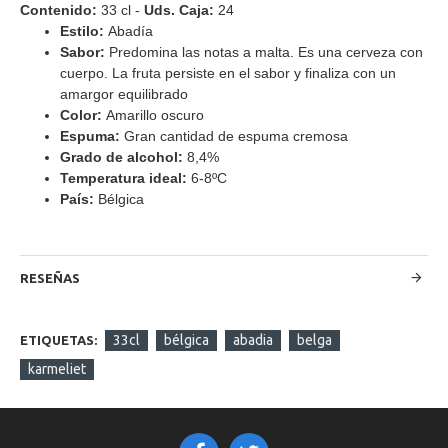
Contenido:
33 cl -
Uds. Caja:
24
Estilo:
Abadía
Sabor:
Predomina las notas a malta. Es una cerveza con
cuerpo. La fruta persiste en el sabor y finaliza con un
amargor equilibrado
Color:
Amarillo oscuro
Espuma:
Gran cantidad de espuma cremosa
Grado de alcohol:
8,4%
Temperatura ideal:
6-8ºC
País:
Bélgica
RESEÑAS
33cl
bélgica
abadia
belga
ETIQUETAS:
karmeliet