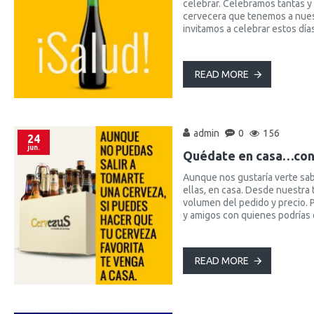
celebrar. Celebramos tantas y
cervecera que tenemos a nuestr
invitamos a celebrar estos día
READ MORE
admin
0
156
24
jun.
Quédate en casa…con 
Aunque nos gustaría verte sab
ellas, en casa. Desde nuestra 
volumen del pedido y precio. P
y amigos con quienes podrías q
READ MORE