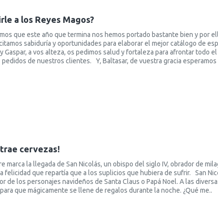
irle a los Reyes Magos?
s que este año que termina nos hemos portado bastante bien y por ell
icitamos sabiduría y oportunidades para elaborar el mejor catálogo de es
aspar, a vos alteza, os pedimos salud y fortaleza para afrontar todo el 
pedidos de nuestros clientes. Y, Baltasar, de vuestra gracia esperamos r
 trae cervezas!
re marca la llegada de San Nicolás, un obispo del siglo IV, obrador de mil
 felicidad que repartía que a los suplicios que hubiera de sufrir. San Ni
dor de los personajes navideños de Santa Claus o Papá Noel. A las diversa
n para que mágicamente se llene de regalos durante la noche. ¿Qué me..