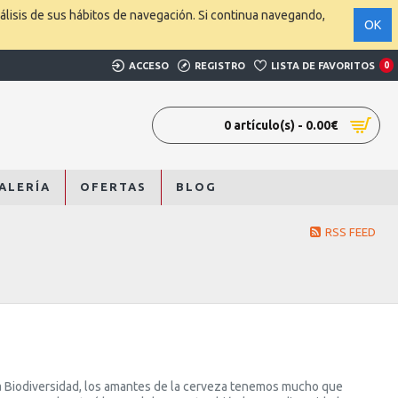
álisis de sus hábitos de navegación. Si continua navegando,
OK
ACCESO
REGISTRO
LISTA DE FAVORITOS
0
0 artículo(s) - 0.00€
ALERÍA
OFERTAS
BLOG
RSS FEED
la Biodiversidad, los amantes de la cerveza tenemos mucho que