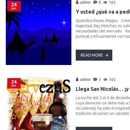
admin
0
165
24
jun.
Y usted ¿qué va a ped
Queridos Reyes Magos: Creemo
majestad, Rey Melchor, os sol
necesidades del mercado. Rey G
puntual y eficazmente con los 
READ MORE
admin
3
162
24
jun.
Llega San Nicolás… ¡y
La noche del 5 al 6 de diciemb
cuya devoción se debe más a la
Occidente), ha sido el inspira
tradición de poner un calcetí