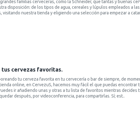
 grandes familias cerveceras, como la Schneider, que tantas y buenas cer
a disposición: de los tipos de agua, cereales y lúpulos empleados a las 
s, visitando nuestra tienda y eligiendo una selección para empezar a catar
tus cervezas favoritas.
oreando tu cerveza favorita en tu cervecería o bar de siempre, de momen
tienda online, en CervezuS, hacemos muy fácil el que puedas encontrar tus
uedes ir añadiendo unas y otras a tu lista de favoritos mientras decides 
uedar después, por videoconferencia, para compartirlas. Sí; est..