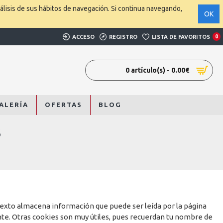
álisis de sus hábitos de navegación. Si continua navegando,
OK
ACCESO
REGISTRO
LISTA DE FAVORITOS
0
0 artículo(s) - 0.00€
ALERÍA
OFERTAS
BLOG
S
exto almacena información que puede ser leída por la página
nte. Otras cookies son muy útiles, pues recuerdan tu nombre de