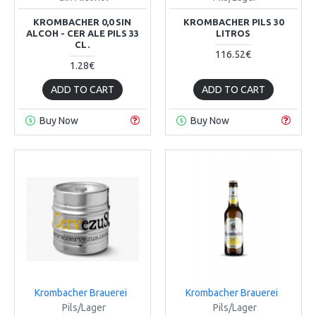
KROMBACHER 0,0 SIN
KROMBACHER PILS 30
ALCOH - CER ALE PILS 33
LITROS
CL.
116.52€
1.28€
ADD TO CART
ADD TO CART
Buy Now
Buy Now
Krombacher Brauerei
Krombacher Brauerei
Pils/Lager
Pils/Lager