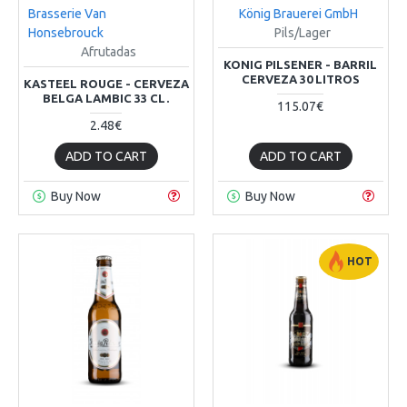
Brasserie Van
König Brauerei GmbH
Honsebrouck
Pils/Lager
Afrutadas
KONIG PILSENER - BARRIL
CERVEZA 30 LITROS
KASTEEL ROUGE - CERVEZA
BELGA LAMBIC 33 CL.
115.07€
2.48€
ADD TO CART
ADD TO CART
Buy Now
Buy Now
HOT